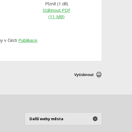
Plzně (1.díl)
Stáhnout PDF
(11 MB)
hy v části
Publikace
.
Vytisknout