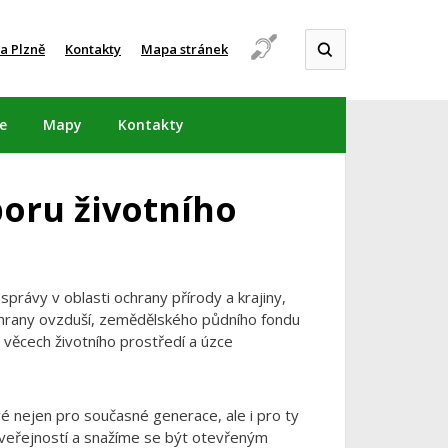
a Plzně
Kontakty
Mapa stránek
e
Mapy
Kontakty
boru životního
správy v oblasti ochrany přírody a krajiny,
chrany ovzduší, zemědělského půdního fondu
e věcech životního prostředí a úzce
vé nejen pro současné generace, ale i pro ty
u veřejností a snažíme se být otevřeným