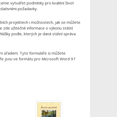
ceme vytvářet podmínky pro kvalitní život
islativními požadavky.
álních projektech i možnostech, jak se můžete
te zde užitečné informace o výkonu státní
hlášky podle, kterých je daná státní správa
ším úřadem. Tyto formuláře si můžete
láře jsou ve formátu pro Microsoft Word 97