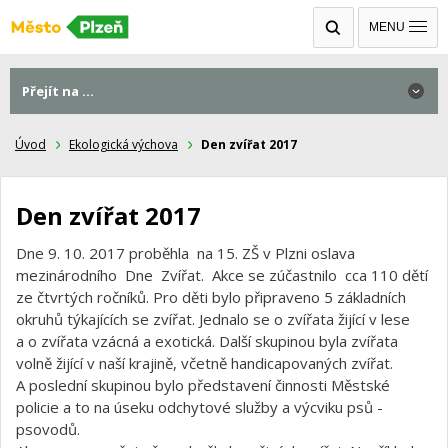
MENU
Přejít na ...
Úvod
Ekologická výchova
Den zvířat 2017
Den zvířat 2017
Dne 9. 10. 2017 proběhla na 15. ZŠ v Plzni oslava
mezinárodního Dne Zvířat. Akce se zúčastnilo cca 110 dětí
ze čtvrtých ročníků. Pro děti bylo připraveno 5 základních
okruhů týkajících se zvířat. Jednalo se o zvířata žijící v lese
a o zvířata vzácná a exotická. Další skupinou byla zvířata
volně žijící v naší krajině, včetně handicapovaných zvířat.
A poslední skupinou bylo představení činnosti Městské
policie a to na úseku odchytové služby a výcviku psů -
psovodů.