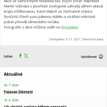
Akce se samozřejmě neobešla bez živých zvířat. Například
Martin Vobruba z plzeňské zoologické zahrady dětem ukázal
krajtu mřížkovanou, Karel Makoň ze Záchranné stanice
živočichů Plzeň sovu pálenou Adélku a strážníci městské
policie přivedli německého ovčáka.
Fotografie z akce můžete vidět ve
fotogalerii
.
Zveřejněno: 9. 11. 2017, Thierlová Lenka
Sdílet
Vytisknout
Aktuálně
28. 7. 2026
Pajasan žláznatý
18. 6. 2026
Jak chránit srnčata během senoseče