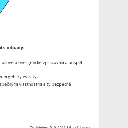
ní s odpady:
eriálové a energetické zpracování a přispět
nergeticky využity,
ezpečnými vlastnostmi a ty bezpečně
Zveřejněno: 5. 9. 2025, Jakub Schwarz