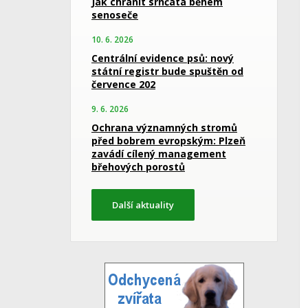
Jak chránit srnčata během
senoseče
10. 6. 2026
Centrální evidence psů: nový
státní registr bude spuštěn od
července 202
9. 6. 2026
Ochrana významných stromů
před bobrem evropským: Plzeň
zavádí cílený management
břehových porostů
Další aktuality