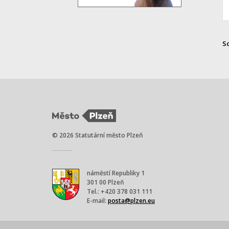
S
© 2026 Statutární město Plzeň
náměstí Republiky 1
301 00 Plzeň
Tel.: +420 378 031 111
E-mail:
posta@plzen.eu