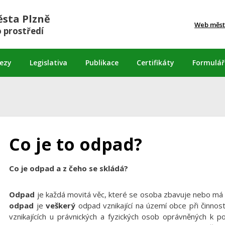
sta Plzně
Web měst
 prostředí
lezy
Legislativa
Publikace
Certifikáty
Formulář
Co je to odpad?
Co je odpad a z čeho se skládá?
Odpad
je každá movitá věc, které se osoba zbavuje nebo má 
odpad
je
veškerý
odpad vznikající na území obce při činnos
vznikajících u právnických a fyzických osob oprávněných k pod