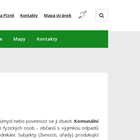
a Plzně
Kontakty
Mapa stránek
e
Mapy
Kontakty
úmysl nebo povinnost se jí zbavit.
Komunální
ti fyzických osob - občanů s výjimkou odpadů
nikání. Subjekty (živnosti, úřady) produkující