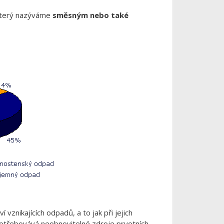
 který nazýváme
směsným nebo také
znikajících odpadů, a to jak při jejich
spotřebovává neobnovitelné zdroje prvotních