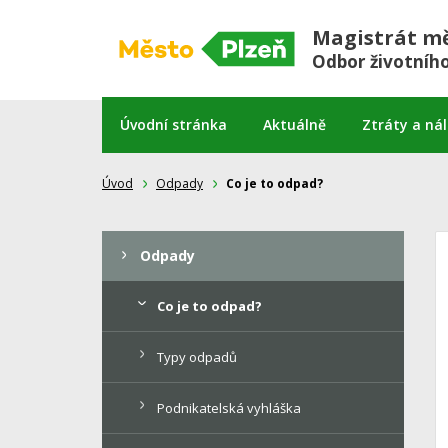
Magistrát mě
Odbor životního
Úvodní stránka
Aktuálně
Ztráty a ná
Úvod
Odpady
Co je to odpad?
Odpady
Co je to odpad?
Typy odpadů
Podnikatelská vyhláška