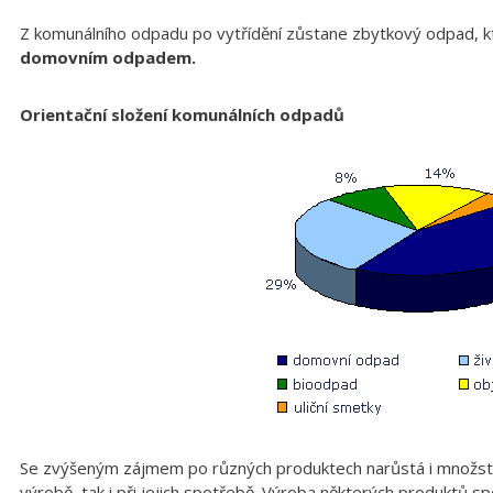
Z komunálního odpadu po vytřídění zůstane zbytkový odpad,
domovním odpadem.
Orientační složení komunálních odpadů
Se zvýšeným zájmem po různých produktech narůstá i množství v
výrobě, tak i při jejich spotřebě. Výroba některých produktů 